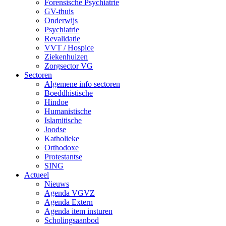
Forensische Psychiatrie
GV-thuis
Onderwijs
Psychiatrie
Revalidatie
VVT / Hospice
Ziekenhuizen
Zorgsector VG
Sectoren
Algemene info sectoren
Boeddhistische
Hindoe
Humanistische
Islamitische
Joodse
Katholieke
Orthodoxe
Protestantse
SING
Actueel
Nieuws
Agenda VGVZ
Agenda Extern
Agenda item insturen
Scholingsaanbod