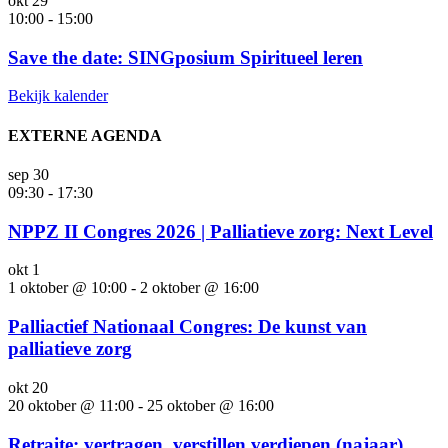
okt
29
10:00
-
15:00
Save the date: SINGposium Spiritueel leren
Bekijk kalender
EXTERNE AGENDA
sep
30
09:30
-
17:30
NPPZ II Congres 2026 | Palliatieve zorg: Next Level
okt
1
1 oktober @ 10:00
-
2 oktober @ 16:00
Palliactief Nationaal Congres: De kunst van
palliatieve zorg
okt
20
20 oktober @ 11:00
-
25 oktober @ 16:00
Retraite: vertragen, verstillen verdiepen (najaar)