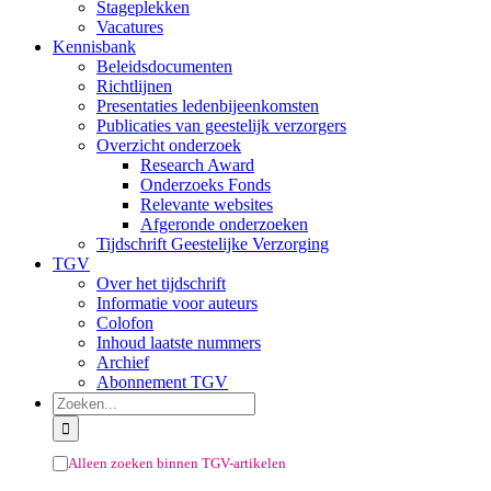
Stageplekken
Vacatures
Kennisbank
Beleidsdocumenten
Richtlijnen
Presentaties ledenbijeenkomsten
Publicaties van geestelijk verzorgers
Overzicht onderzoek
Research Award
Onderzoeks Fonds
Relevante websites
Afgeronde onderzoeken
Tijdschrift Geestelijke Verzorging
TGV
Over het tijdschrift
Informatie voor auteurs
Colofon
Inhoud laatste nummers
Archief
Abonnement TGV
Zoeken
naar:
Alleen zoeken binnen TGV-artikelen