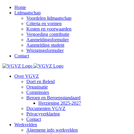
Ga
Home
naar
Lidmaatschap
inhoud
Voordelen lidmaatschap
Criteria en vormen
Kosten en voorwaarden
Vergoeding contributie
Aanmeldingsformulier
Aanmelding student
Wijzigingsformulier
Contact
Over VGVZ
Doel en Beleid
Organisatie
Commissies
Beroep en Beroepsstandaard
Herziening 2025-2027
Documenten VGVZ
Privacyverklaring
Contact
Werkvelden
Algemene info werkvelden